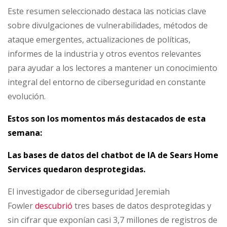
para
Este resumen seleccionado destaca las noticias clave
Android,
sobre divulgaciones de vulnerabilidades, métodos de
Operación
ataque emergentes, actualizaciones de políticas,
Alice,
informes de la industria y otros eventos relevantes
Reino
para ayudar a los lectores a mantener un conocimiento
Unido
integral del entorno de ciberseguridad en constante
refuerza
evolución.
la
Estos son los momentos más destacados de esta
denuncia
semana:
de
ciberataques
Las bases de datos del chatbot de IA de Sears Home
Services quedaron desprotegidas.
El investigador de ciberseguridad Jeremiah
Fowler
descubrió
tres bases de datos desprotegidas y
sin cifrar que exponían casi 3,7 millones de registros de