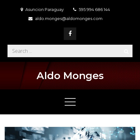
Skip
Asuncion Paraguay
595 994 686 144
to
aldo.monges@aldomonges.com
content
Search
for:
Aldo Monges