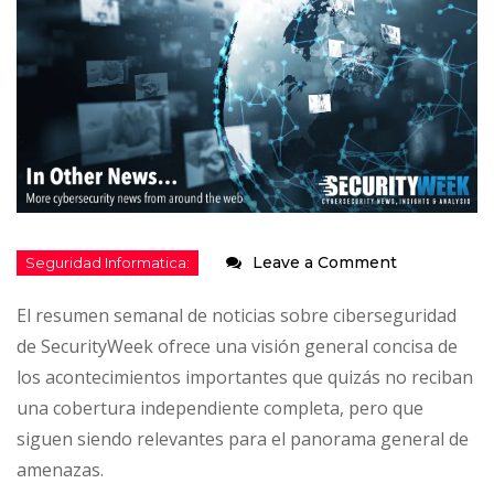
on
Leave a Comment
En
El resumen semanal de noticias sobre ciberseguridad
otras
de SecurityWeek ofrece una visión general concisa de
noticias:
los acontecimientos importantes que quizás no reciban
Nuevas
una cobertura independiente completa, pero que
medidas
siguen siendo relevantes para el panorama general de
de
amenazas.
seguridad