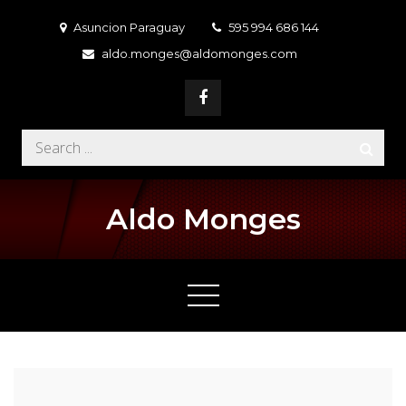
Skip
Asuncion Paraguay
595 994 686 144
to
aldo.monges@aldomonges.com
content
Search
for:
Aldo Monges