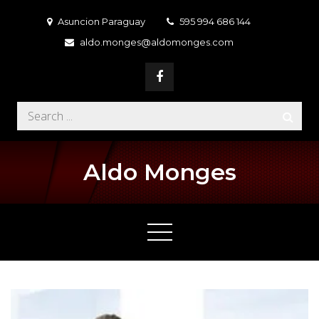
Skip
Asuncion Paraguay
595 994 686 144
to
aldo.monges@aldomonges.com
content
Search
for:
Aldo Monges