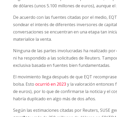
vender
de dólares (unos 5.100 millones de euros), aunque e
SUSE
por
De acuerdo con las fuentes citadas por el medio, EQ
hasta
sondear el interés de diferentes inversores de capita
6.000
conversaciones se encuentran en una etapa tan inicial
millones
materialice la venta.
de
Ninguna de las partes involucradas ha realizado por
dólares
ni ha respondido a las solicitudes de Reuters. Tampo
exclusiva basada en fuentes bien fundamentadas.
El movimiento llega después de que EQT recomprase e
bolsa. Esto
ocurrió en 2023
y la valoración entonces 
de euros), por lo que de confirmarse la noticia y el c
habría duplicado en algo más de dos años.
Según las estimaciones citadas por Reuters, SUSE g