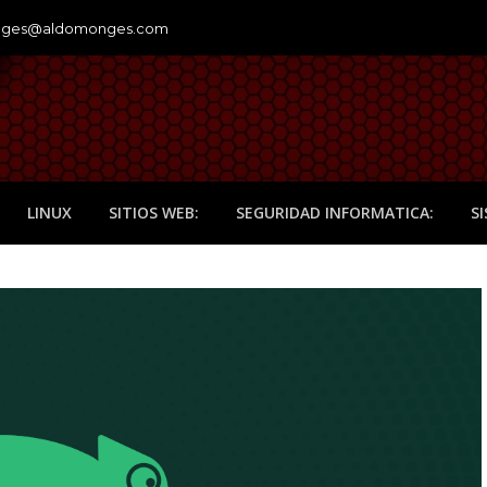
nges@aldomonges.com
LINUX
SITIOS WEB:
SEGURIDAD INFORMATICA:
S