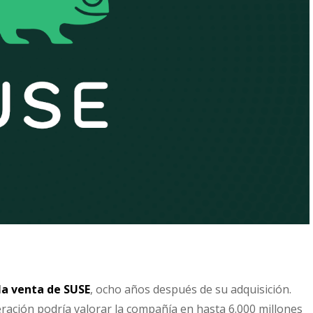
la venta de SUSE
, ocho años después de su adquisición.
peración podría valorar la compañía en hasta 6.000 millones