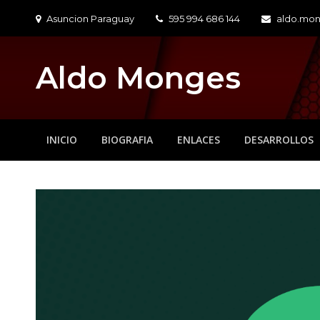
Skip
Asuncion Paraguay
595 994 686 144
aldo.mo
to
content
Aldo Monges
INICIO
BIOGRAFIA
ENLACES
DESARROLLOS